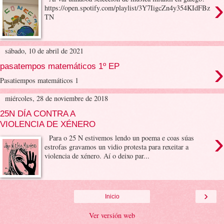
›
https://open.spotify.com/playlist/3Y7IigcZn4y354KIdFBz
TN
sábado, 10 de abril de 2021
›
pasatempos matemáticos 1º EP
Pasatiempos matemáticos 1
miércoles, 28 de noviembre de 2018
25N DÍA CONTRA A
VIOLENCIA DE XÉNERO
›
Para o 25 N estivemos lendo un poema e coas súas
estrofas gravamos un vidio protesta para rexeitar a
violencia de xénero. Aí o deixo par...
›
Inicio
Ver versión web