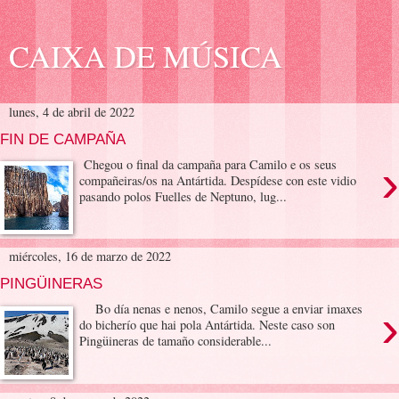
CAIXA DE MÚSICA
lunes, 4 de abril de 2022
FIN DE CAMPAÑA
›
Chegou o final da campaña para Camilo e os seus
compañeiras/os na Antártida. Despídese con este vidio
pasando polos Fuelles de Neptuno, lug...
miércoles, 16 de marzo de 2022
PINGÜINERAS
›
Bo día nenas e nenos, Camilo segue a enviar imaxes
do bicherío que hai pola Antártida. Neste caso son
Pingüineras de tamaño considerable...